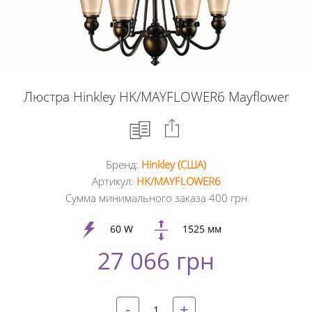
Люстра Hinkley HK/MAYFLOWER6 Mayflower
Бренд:
Hinkley (США)
Facebook
Артикул:
HK/MAYFLOWER6
Сумма минимального заказа 400 грн
Google
+
60 W
1525 мм
27 066 грн
Twitter
Pinterest
-
+