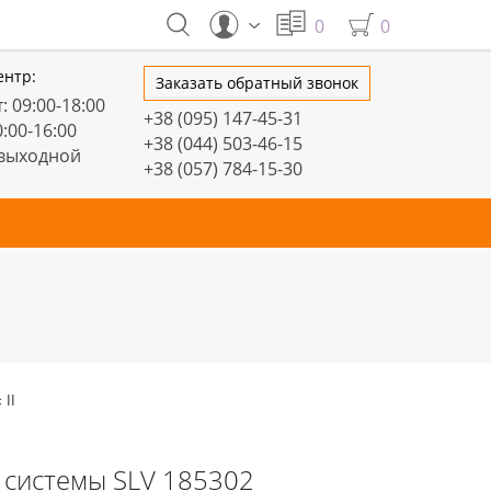
0
0
ентр:
Заказать обратный звонок
: 09:00-18:00
+38 (095) 147-45-31
0:00-16:00
+38 (044) 503-46-15
 выходной
+38 (057) 784-15-30
тивные
Настольные
Торшеры
LED профили
 II
 системы SLV 185302