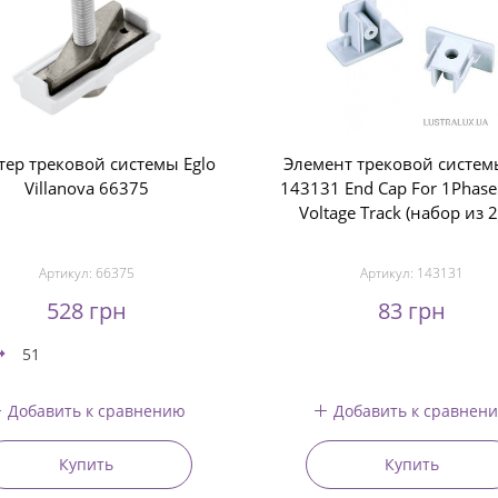
тер трековой системы Eglo
Элемент трековой систем
Villanova 66375
143131 End Cap For 1Phase
Voltage Track (набор из 
Артикул:
66375
Артикул:
143131
528 грн
83 грн
51
Добавить к сравнению
Добавить к сравнен
Купить
Купить