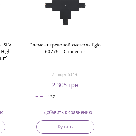
ы SLV
Элемент трековой системы Eglo
 High-
60776 T-Connector
2шт)
Артикул:
60776
2 305 грн
137
ию
Добавить к сравнению
Купить