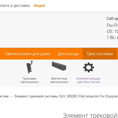
лата и доставка
Акции
Call-ц
Пн-Пт
Сб: 1
1 Вс:
Светильники для дома
Для улицы
Трек-системы
енные
Подвесы
Потолочные
Трековые
Точечные
Тротуарные
Магнитные
Бра
Комплектующие
Прожектора
Люстры-
Декора
светильники
светильники
для трек-систем
вентиляторы
истем
Элемент трековой системы SLV 185302 FleConnector For Easytec
Элемент трековой