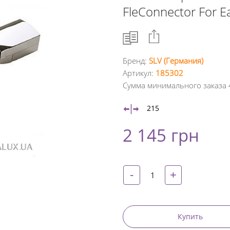
FleConnector For Ea
Бренд:
SLV (Германия)
Артикул:
185302
Facebook
Сумма минимального заказа 
Google
215
+
2 145 грн
Twitter
Pinterest
-
+
Купить