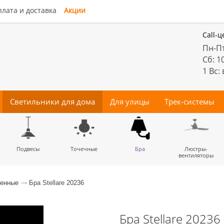
лата и доставка
Акции
Call-ц
Пн-Пт
Сб: 1
1 Вс:
Светильники для дома
Для улицы
Трек-системы
енные
Подвесы
Потолочные
Трековые
Точечные
Тротуарные
Магнитные
Бра
Комплектующие
Прожектора
Люстры-
Декора
светильники
светильники
для трек-систем
вентиляторы
менные
Бра Stellare 20236
Бра Stellare 20236