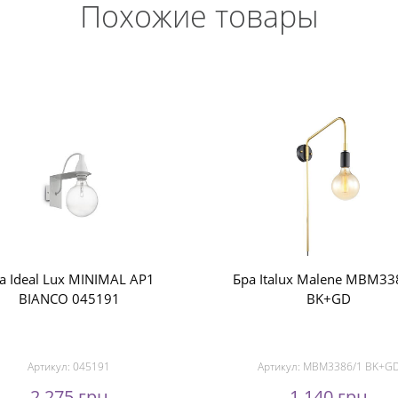
Похожие товары
а Ideal Lux MINIMAL AP1
Бра Italux Malene MBM33
BIANCO 045191
BK+GD
Артикул:
045191
Артикул:
MBM3386/1 BK+G
2 275 грн
1 140 грн