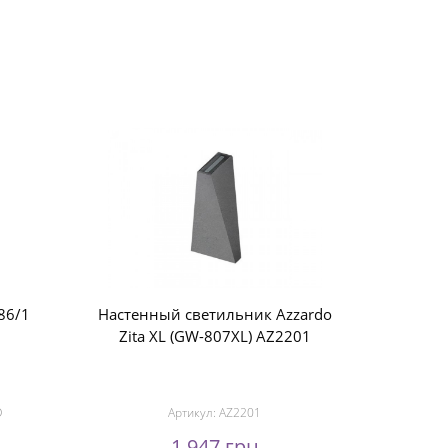
86/1
Настенный светильник Azzardo
Zita XL (GW-807XL) AZ2201
D
Артикул:
AZ2201
1 947 грн