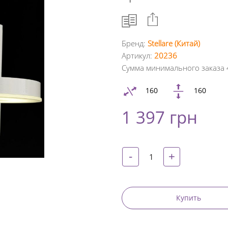
Бренд:
Stellare (Китай)
Артикул:
20236
Facebook
Сумма минимального заказа 
Google
160
160
+
1 397 грн
Twitter
Pinterest
-
+
Купить