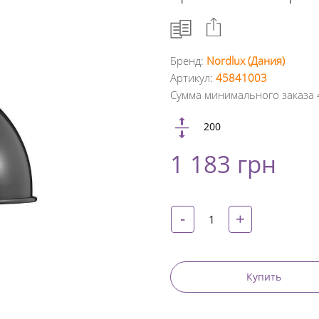
Бренд:
Nordlux (Дания)
Артикул:
45841003
Facebook
Сумма минимального заказа 
Google
200
+
1 183 грн
Twitter
Pinterest
-
+
Купить