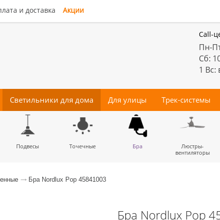
лата и доставка
Акции
Call-ц
Пн-Пт
Сб: 1
1 Вс:
Светильники для дома
Для улицы
Трек-системы
енные
Подвесы
Потолочные
Трековые
Точечные
Тротуарные
Магнитные
Бра
Комплектующие
Прожектора
Люстры-
Декора
светильники
светильники
для трек-систем
вентиляторы
менные
Бра Nordlux Pop 45841003
Бра Nordlux Pop 