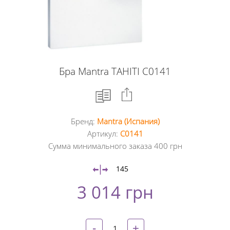
Бра Mantra TAHITI C0141
Бренд:
Mantra (Испания)
Facebook
Артикул:
C0141
Сумма минимального заказа 400 грн
Google
+
145
3 014 грн
Twitter
Pinterest
-
+