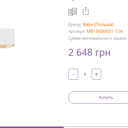
Бренд:
Italux (Польша)
Артикул:
MB13006051-12A
Facebook
Сумма минимального заказа 
Google
2 648 грн
+
Twitter
-
+
Pinterest
Купить