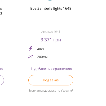
ик
Бра Zambelis lights 1648
23
Артикул:
1648
3 371 грн
40W
200мм
ию
Добавить к сравнению
Под заказ
1
Бесплатная доставка по Украине