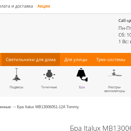
лата и доставка
Акции
Call-ц
Пн-Пт
Сб: 1
1 Вс:
Светильники для дома
Для улицы
Трек-системы
енные
Подвесы
Потолочные
Трековые
Точечные
Тротуарные
Магнитные
Бра
Комплектующие
Прожектора
Люстры-
Декора
светильники
светильники
для трек-систем
вентиляторы
менные
Бра Italux MB13006051-12A Tommy
Бра Italux MB130