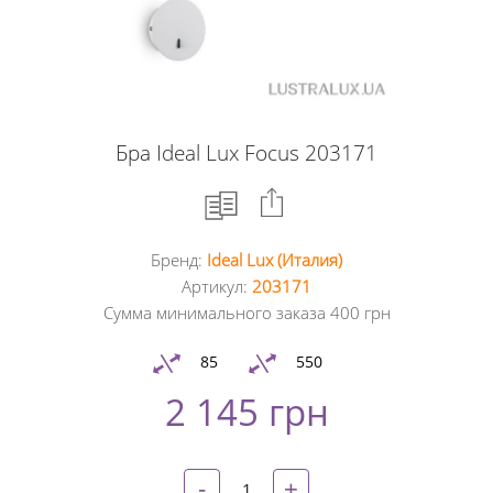
Бра Ideal Lux Focus 203171
Бренд:
Ideal Lux (Италия)
Facebook
Артикул:
203171
Сумма минимального заказа 400 грн
Google
+
85
550
2 145 грн
Twitter
Pinterest
-
+