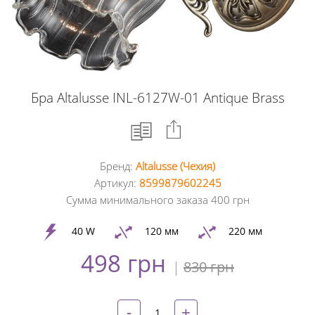
Бра Altalusse INL-6127W-01 Antique Brass
Бренд:
Altalusse (Чехия)
Facebook
Артикул:
8599879602245
Сумма минимального заказа 400 грн
Google
+
40 W
120 мм
220 мм
498 грн
Twitter
|
830 грн
Pinterest
-
+