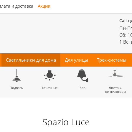
лата и доставка
Акции
Call-ц
Пн-Пт
Сб: 1
1 Вс:
Светильники для дома
Для улицы
Трек-системы
енные
Подвесы
Потолочные
Трековые
Точечные
Тротуарные
Магнитные
Бра
Комплектующие
Прожектора
Люстры-
Декора
светильники
светильники
для трек-систем
вентиляторы
Spazio Luce