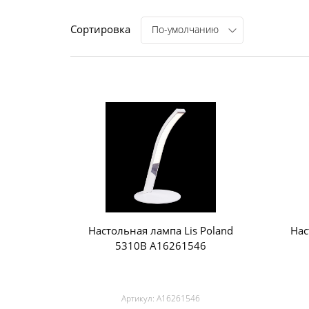
Сортировка
По-умолчанию
Настольная лампа Lis Poland
Нас
5310B A16261546
Артикул:
A16261546