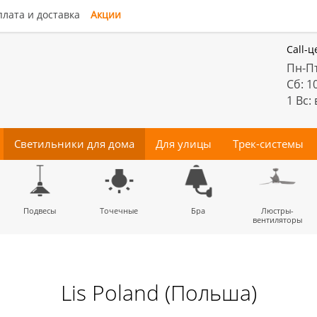
лата и доставка
Акции
Call-ц
Пн-Пт
Сб: 1
1 Вс:
Светильники для дома
Для улицы
Трек-системы
енные
Подвесы
Потолочные
Трековые
Точечные
Тротуарные
Магнитные
Бра
Комплектующие
Прожектора
Люстры-
Декора
светильники
светильники
для трек-систем
вентиляторы
Lis Poland (Польша)