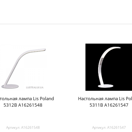
тольная лампа Lis Poland
Настольная лампа Lis Po
5312B A16261548
5311B A16261547
Артикул:
A16261548
Артикул:
A16261547