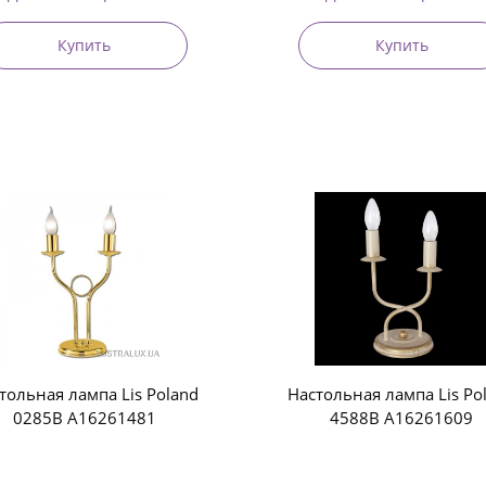
Купить
Купить
тольная лампа Lis Poland
Настольная лампа Lis Po
0285B A16261481
4588B A16261609