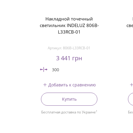
Накладной точечный
светильник INDELUZ 806B-
св
L33RCB-01
Артикул:
806B-L33RCB-01
3 441 грн
300
Добавить к сравнению
Купить
1
Бесплатная доставка по Украине
Бе