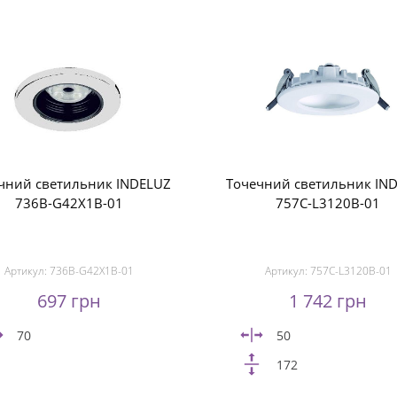
чний светильник INDELUZ
Точечний светильник IN
736B-G42X1B-01
757C-L3120B-01
Артикул:
736B-G42X1B-01
Артикул:
757C-L3120B-01
697 грн
1 742 грн
70
50
172