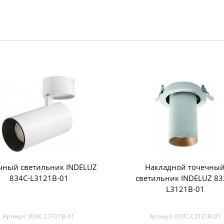
чный светильник INDELUZ
Накладной точечны
834C-L3121B-01
светильник INDELUZ 83
L3121B-01
Артикул:
834C-L3121B-01
Артикул:
833C-L3121B-01