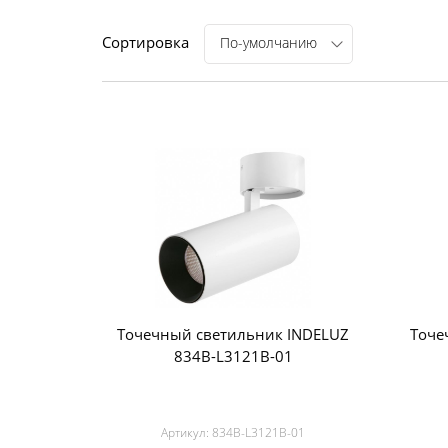
Сортировка
По-умолчанию
Точечный светильник INDELUZ
Точе
834B-L3121B-01
Артикул:
834B-L3121B-01