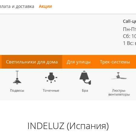
лата и доставка
Акции
Call-ц
Пн-Пт
Сб: 1
1 Вс:
Светильники для дома
Для улицы
Трек-системы
енные
Подвесы
Потолочные
Трековые
Точечные
Тротуарные
Магнитные
Бра
Комплектующие
Прожектора
Люстры-
Декора
светильники
светильники
для трек-систем
вентиляторы
INDELUZ (Испания)