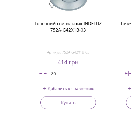
Точечний светильник INDELUZ
Точе
752A-G42X1B-03
Артикул:
752A-G42X1B-03
414 грн
80
Добавить к сравнению
Купить