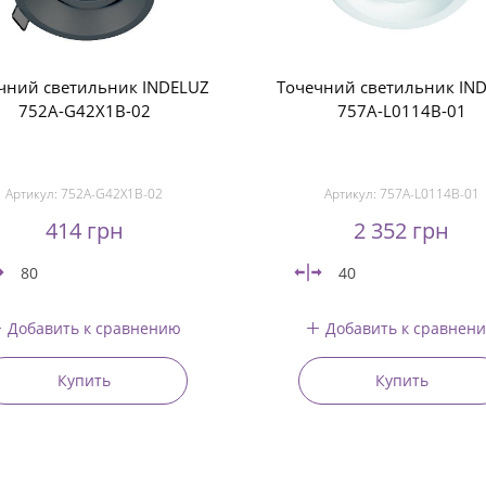
чний светильник INDELUZ
Точечний светильник IN
752A-G42X1B-02
757A-L0114B-01
Артикул:
752A-G42X1B-02
Артикул:
757A-L0114B-01
414 грн
2 352 грн
80
40
Добавить к сравнению
Добавить к сравнен
Купить
Купить