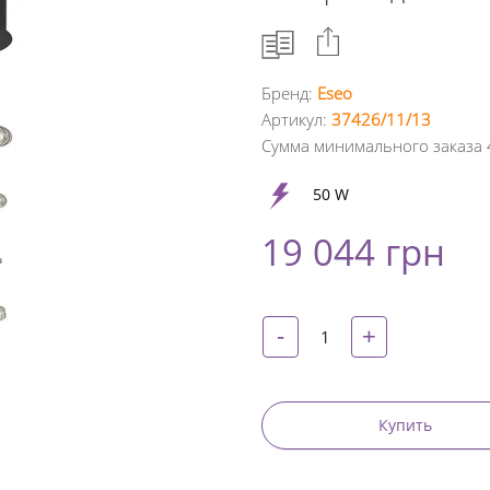
Бренд:
Eseo
Артикул:
37426/11/13
Facebook
Сумма минимального заказа 
Google
50 W
+
19 044 грн
Twitter
Pinterest
-
+
Купить