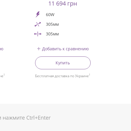
11 694 грн
60W
305мм
305мм
ию
Добавить к сравнению
Купить
1
1
не
Бесплатная доставка по Украине
нажмите Ctrl+Enter