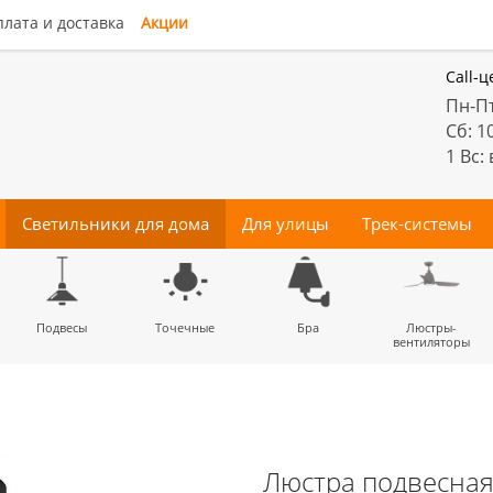
лата и доставка
Акции
Call-ц
Пн-Пт
Сб: 1
1 Вс:
Светильники для дома
Для улицы
Трек-системы
енные
Подвесы
Потолочные
Трековые
Точечные
Тротуарные
Магнитные
Бра
Комплектующие
Прожектора
Люстры-
Декора
светильники
светильники
для трек-систем
вентиляторы
Люстра подвесная 