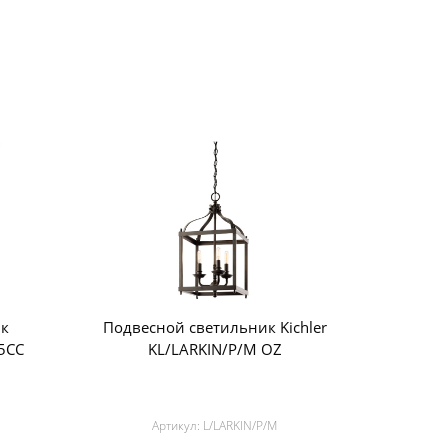
ик
Подвесной светильник Kichler
-5CC
KL/LARKIN/P/M OZ
Артикул:
L/LARKIN/P/M